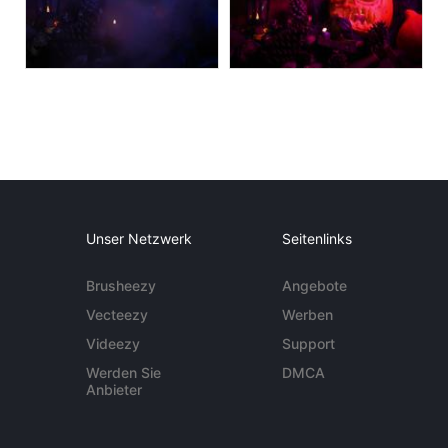
Unser Netzwerk
Seitenlinks
Brusheezy
Angebote
Vecteezy
Werben
Videezy
Support
Werden Sie
DMCA
Anbieter