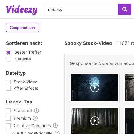
Gespenstisch
Sortieren nach:
Spooky Stock-Video
-
1.071 r
Bester Treffer
Neueste
Gesponserte Videos von
ado
Dateityp
Stock-Video
After Effects
Lizenz-Typ:
Standard
Premium
Creative Commons
Nur für redaktionelle