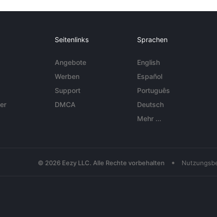
Seitenlinks
Sprachen
Angebote
English
Werben
Español
Support
Português
er
DMCA
Deutsch
Mehr ...
•
© 2026 Eezy LLC. Alle Rechte vorbehalten
Nutzungsb