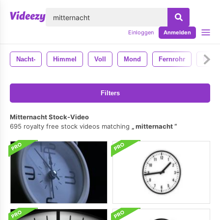
lose
Einloggen
Anmelden
Nacht-
Himmel
Voll
Mond
Fernrohr
Mondl
Filters
Mitternacht Stock-Video
695 royalty free stock videos matching
mitternacht