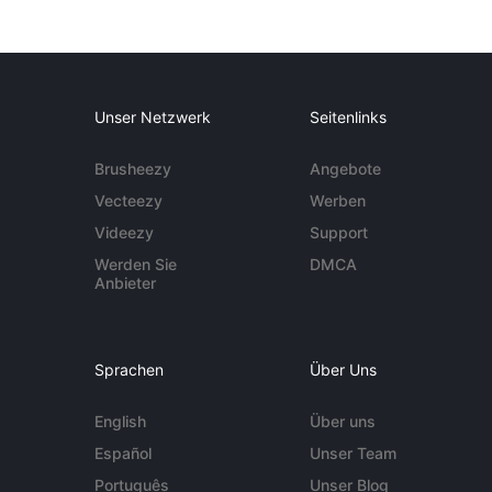
Unser Netzwerk
Seitenlinks
Brusheezy
Angebote
Vecteezy
Werben
Videezy
Support
Werden Sie
DMCA
Anbieter
Sprachen
Über Uns
English
Über uns
Español
Unser Team
Português
Unser Blog