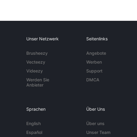
Unser Netzwerk
Seitenlinks
Brusheezy
Angebote
Vecteezy
Werben
Videezy
Support
Werden Sie
DMCA
Anbieter
Sprachen
Über Uns
English
Über uns
Español
Unser Team