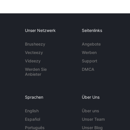
Unser Netzwerk
Seitenlinks
Brusheezy
Angebote
Vecteezy
Werben
Videezy
Support
Werden Sie
DMCA
Anbieter
Sprachen
Über Uns
English
Über uns
Español
Unser Team
Português
Unser Blog