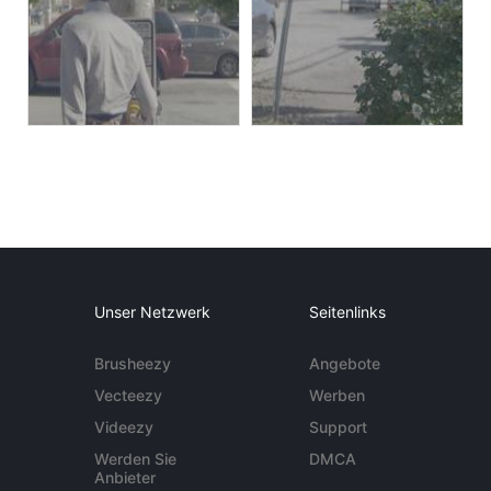
Unser Netzwerk
Seitenlinks
Brusheezy
Angebote
Vecteezy
Werben
Videezy
Support
Werden Sie
DMCA
Anbieter