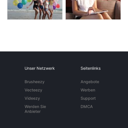
Unser Netzwerk
Seitenlinks
Brusheezy
Angebote
Vecteezy
Werben
Videezy
Support
Werden Sie
DMCA
Anbieter