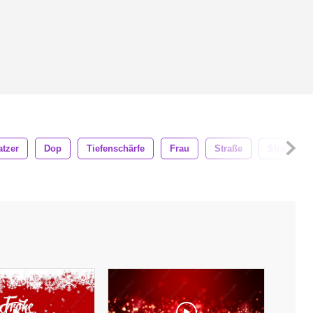
tzer
Dop
Tiefenschärfe
Frau
Straße
Straßen