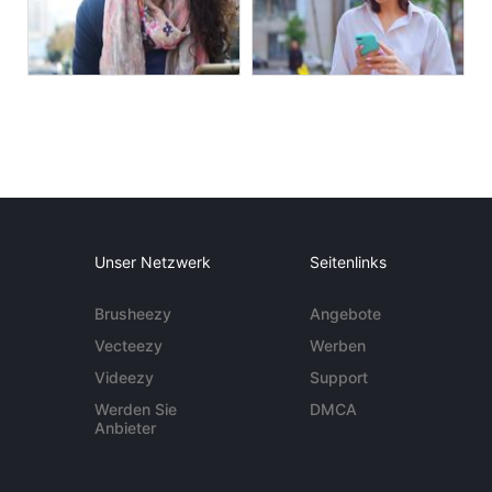
Unser Netzwerk
Seitenlinks
Brusheezy
Angebote
Vecteezy
Werben
Videezy
Support
Werden Sie
DMCA
Anbieter