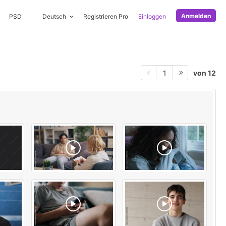
Anmelden
PSD
Deutsch
Registrieren Pro
Einloggen
von 12
1