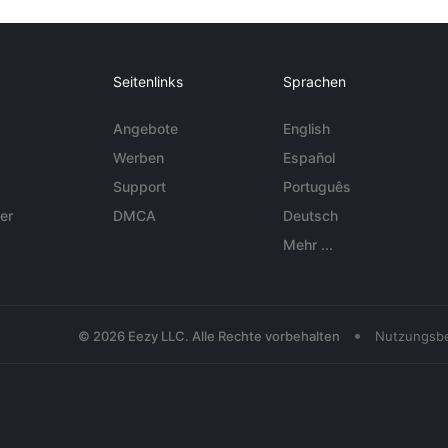
Seitenlinks
Sprachen
Angebote
English
Werben
Español
Support
Português
er
DMCA
Deutsch
Mehr ...
•
© 2026 Eezy LLC. Alle Rechte vorbehalten
Nutzungsb