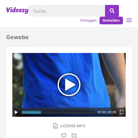
Einloggen
Anmelden
Gewebe
00:00
|
00:09
LICENSE INFO