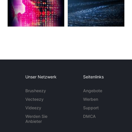
Unser Netzwerk
Seitenlinks
Brusheezy
Angebote
Vecteezy
Werben
Videezy
Support
Werden Sie
DMCA
Anbieter