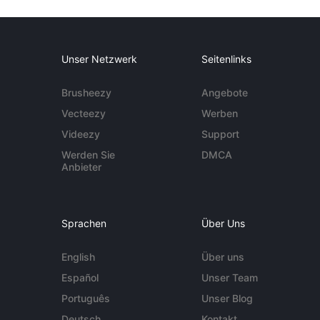
Unser Netzwerk
Seitenlinks
Brusheezy
Angebote
Vecteezy
Werben
Videezy
Support
Werden Sie
DMCA
Anbieter
Sprachen
Über Uns
English
Über uns
Español
Unser Team
Português
Unser Blog
Deutsch
Kontakt