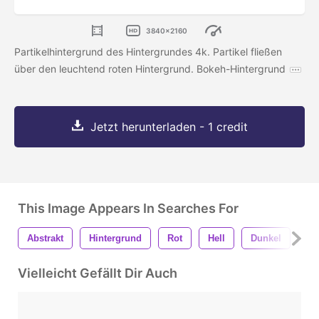
3840x2160
Partikelhintergrund des Hintergrundes 4k. Partikel fließen
über den leuchtend roten Hintergrund. Bokeh-Hintergrund
Jetzt herunterladen - 1 credit
This Image Appears In Searches For
Abstrakt
Hintergrund
Rot
Hell
Dunkel
St
Vielleicht Gefällt Dir Auch