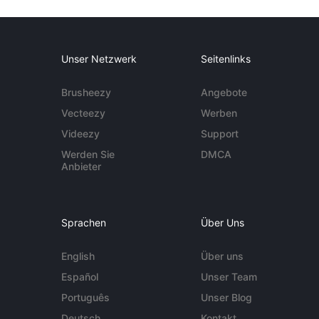
Unser Netzwerk
Seitenlinks
Brusheezy
Angebote
Vecteezy
Werben
Videezy
Support
Werden Sie
DMCA
Anbieter
Sprachen
Über Uns
English
Über uns
Español
Unser Team
Português
Unser Blog
Deutsch
Kontakt