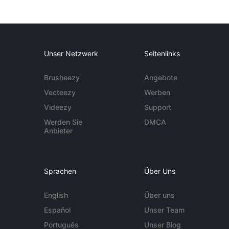
Unser Netzwerk
Seitenlinks
Brusheezy
Angebote
Vecteezy
Werben
Videezy
Support
Werden Sie
DMCA
Anbieter
Sprachen
Über Uns
English
Über uns
Español
Unser Team
Português
Unser Blog