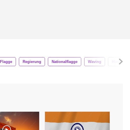
Flagge
Regierung
Nationalflagge
Waving
Hintergru