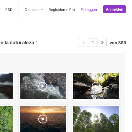
Anmelden
PSD
Deutsch
Registrieren Pro
Einloggen
e la naturaleza
von 889
1