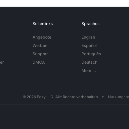
Seitenlinks
Sprachen
Angebote
English
Werben
Español
Support
Português
er
DMCA
Deutsch
Mehr ...
•
© 2026 Eezy LLC. Alle Rechte vorbehalten
Nutzungsb