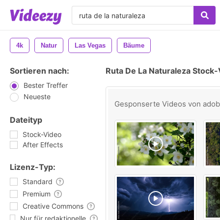
4k
Natur
Las Vegas
Bäume
Sortieren nach:
Ruta De La Naturaleza Stock
Bester Treffer
Neueste
Gesponserte Videos von
ado
Dateityp
Stock-Video
After Effects
Lizenz-Typ:
Standard
Premium
Creative Commons
Nur für redaktionelle