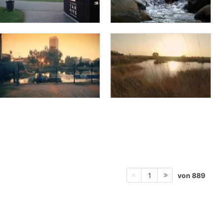
von 889
1