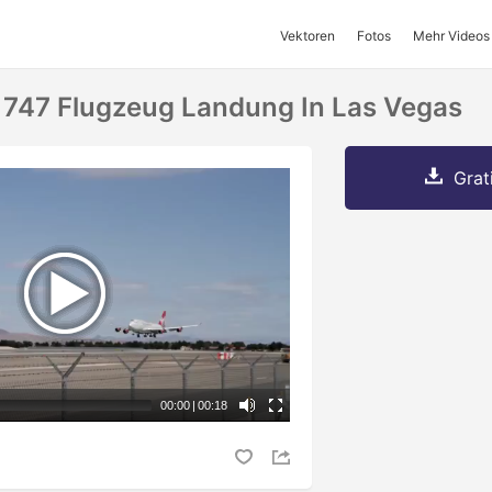
Vektoren
Fotos
Mehr Videos
ic 747 Flugzeug Landung In Las Vegas
Grat
00:00
|
00:18