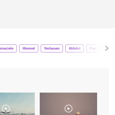
eiseziele
Himmel
Verlassen
Abfahrt
Frau
Ferie