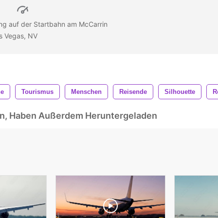
ung auf der Startbahn am McCarrin
Las Vegas, NV
ne
Tourismus
Menschen
Reisende
Silhouette
R
ben, Haben Außerdem Heruntergeladen