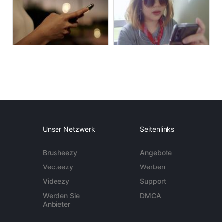
Unser Netzwerk
Seitenlinks
Brusheezy
Angebote
Vecteezy
Werben
Videezy
Support
Werden Sie
DMCA
Anbieter