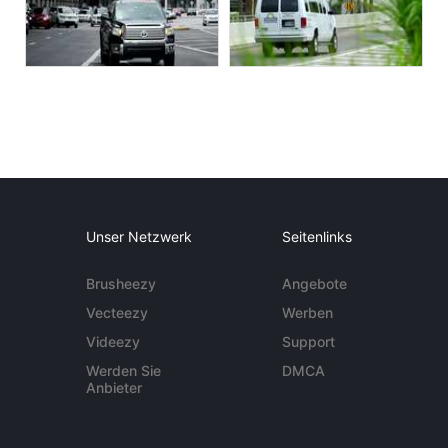
Unser Netzwerk
Seitenlinks
Brusheezy
Angebote
Vecteezy
Werben
Videezy
Support
Werden Sie
DMCA
Anbieter