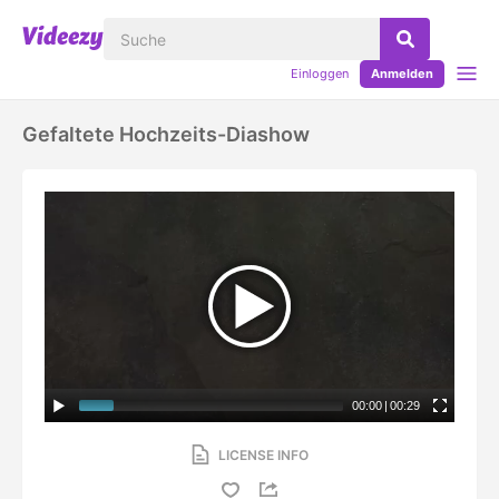
Einloggen
Anmelden
Gefaltete Hochzeits-Diashow
00:00
|
00:29
LICENSE INFO