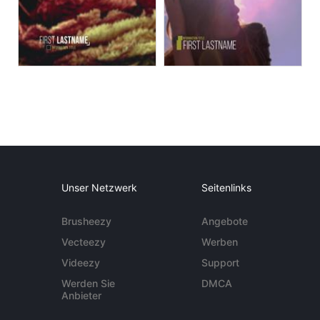
Unser Netzwerk
Seitenlinks
Brusheezy
Angebote
Vecteezy
Werben
Videezy
Support
Werden Sie
DMCA
Anbieter