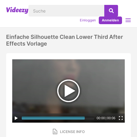
Einloggen
Anmelden
Einfache Silhouette Clean Lower Third After
Effects Vorlage
00:00
|
00:06
LICENSE INFO