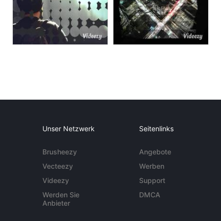
Unser Netzwerk
Seitenlinks
Brusheezy
Angebote
Vecteezy
Werben
Videezy
Support
Werden Sie
DMCA
Anbieter