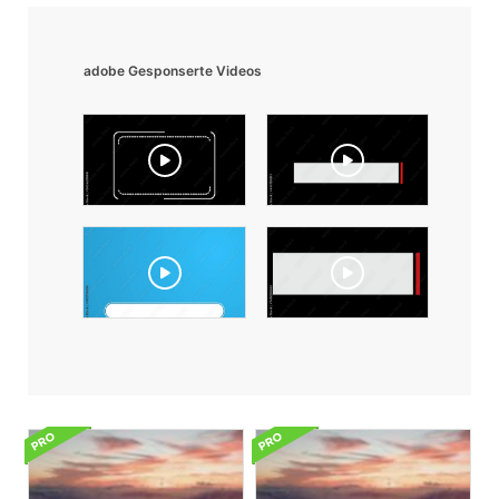
adobe Gesponserte Videos