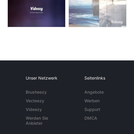
Unser Netzwerk
Seitenlinks
Brusheezy
Angebote
Vecteezy
Werben
Videezy
Support
Werden Sie
DMCA
Anbieter