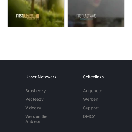
Unser Netzwerk
Seitenlinks
Brusheezy
Angebote
Vecteezy
Werben
Videezy
Support
Werden Sie
DMCA
Anbieter