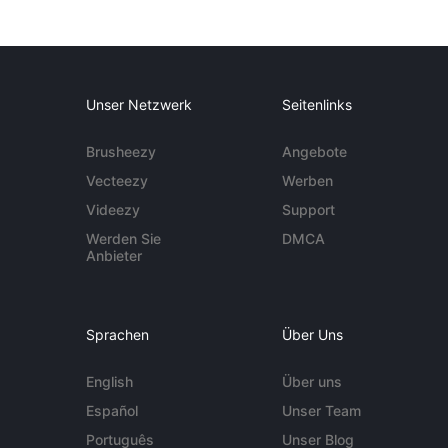
Unser Netzwerk
Seitenlinks
Brusheezy
Angebote
Vecteezy
Werben
Videezy
Support
Werden Sie
DMCA
Anbieter
Sprachen
Über Uns
English
Über uns
Español
Unser Team
Português
Unser Blog