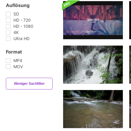
Auflösung
SD
HD - 720
HD - 1080
4K
Ultra HD
Format
MP4
MOV
Weniger Suchfilter