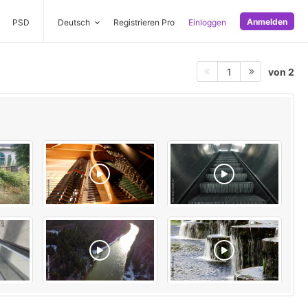
Anmelden
PSD
Deutsch
Registrieren Pro
Einloggen
von 2
1