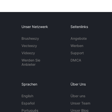
Unser Netzwerk
Seitenlinks
Brusheezy
Angebote
Vecteezy
Werben
Videezy
Support
Werden Sie
DMCA
Anbieter
Sprachen
Über Uns
English
Über uns
Español
Unser Team
Português
Unser Blog