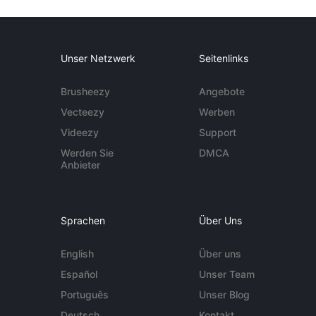
Unser Netzwerk
Seitenlinks
Brusheezy
Angebote
Vecteezy
Werben
Videezy
Support
Werden Sie
DMCA
Anbieter
Sprachen
Über Uns
English
Über uns
Español
Unser Team
Português
Unser Blog
Deutsch
Kontakt