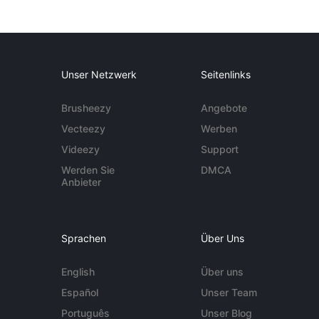
Unser Netzwerk
Seitenlinks
Brusheezy
Angebote
Vecteezy
Werben
Videezy
Support
Werden Sie
DMCA
Anbieter
Sprachen
Über Uns
English
Über uns
Español
Unser Team
Português
Unser Blog