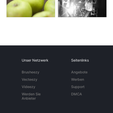
Unser Netzwerk
Seitenlinks
Brusheezy
Angebote
Vecteezy
Werben
Videezy
Support
Werden Sie
DMCA
Anbieter