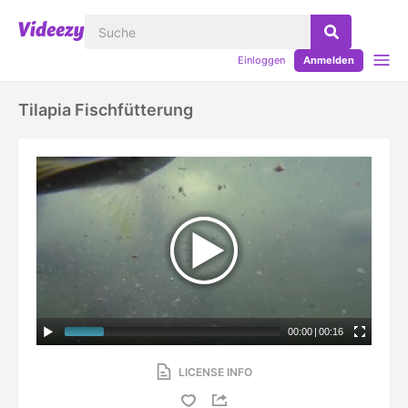
Einloggen
Anmelden
Tilapia Fischfütterung
00:00
|
00:16
LICENSE INFO