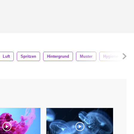
Luft
Spritzen
Hintergrund
Muster
Hygiene
Co