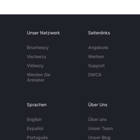
Unser Netzwerk
Seitenlinks
Brusheezy
Angebote
Vecteezy
Werben
Videezy
Support
Werden Sie
DMCA
Anbieter
Sprachen
Über Uns
English
Über uns
Español
Unser Team
Português
Unser Blog