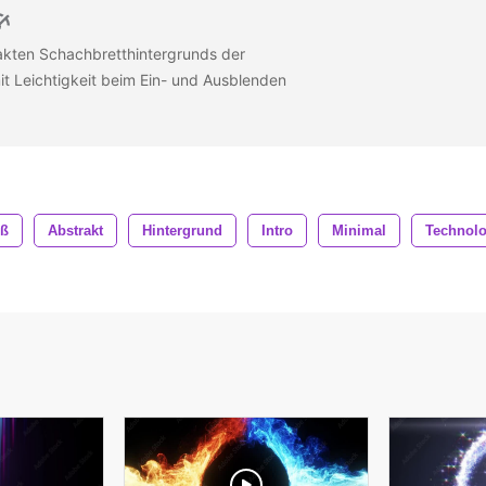
akten Schachbretthintergrunds der
t Leichtigkeit beim Ein- und Ausblenden
iß
Abstrakt
Hintergrund
Intro
Minimal
Technolo