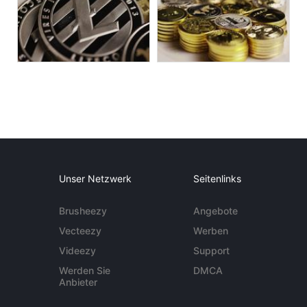
Unser Netzwerk
Seitenlinks
Brusheezy
Angebote
Vecteezy
Werben
Videezy
Support
Werden Sie
DMCA
Anbieter