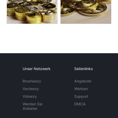
Unser Netzwerk
Seitenlinks
Brusheezy
Angebote
Vecteezy
Werben
Videezy
Support
Werden Sie
DMCA
Anbieter