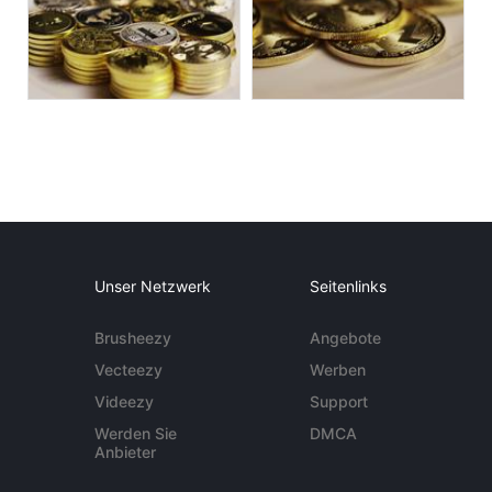
Unser Netzwerk
Seitenlinks
Brusheezy
Angebote
Vecteezy
Werben
Videezy
Support
Werden Sie
DMCA
Anbieter