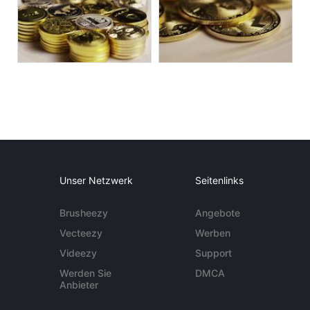
Unser Netzwerk
Seitenlinks
Brusheezy
Angebote
Vecteezy
Werben
Videezy
Support
Werden Sie
DMCA
Anbieter