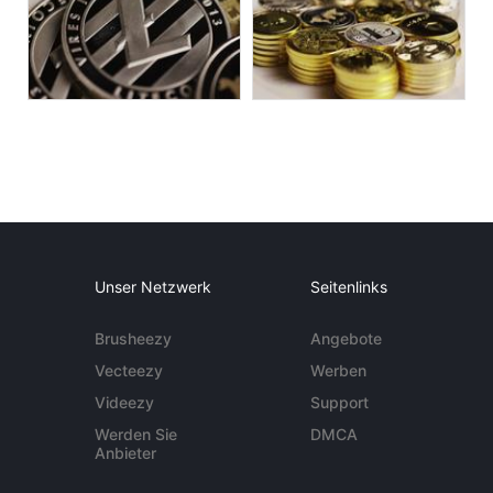
Unser Netzwerk
Seitenlinks
Brusheezy
Angebote
Vecteezy
Werben
Videezy
Support
Werden Sie
DMCA
Anbieter