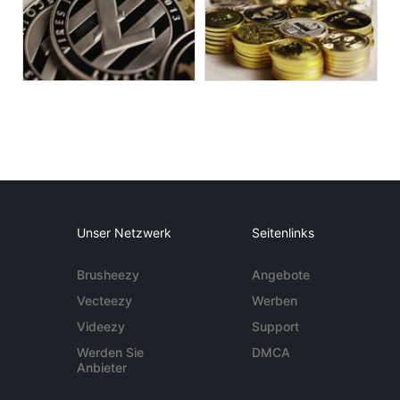
Unser Netzwerk
Seitenlinks
Brusheezy
Angebote
Vecteezy
Werben
Videezy
Support
Werden Sie
DMCA
Anbieter