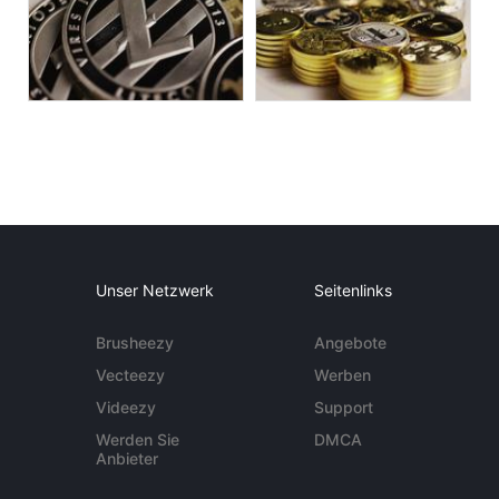
Unser Netzwerk
Seitenlinks
Brusheezy
Angebote
Vecteezy
Werben
Videezy
Support
Werden Sie
DMCA
Anbieter