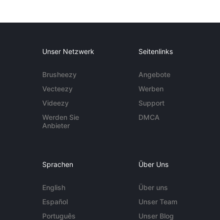
Unser Netzwerk
Seitenlinks
Brusheezy
Angebote
Vecteezy
Werben
Videezy
Support
Werden Sie
DMCA
Anbieter
Sprachen
Über Uns
English
Über uns
Español
Unser Team
Português
Unser Blog