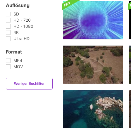
Auflösung
SD
HD - 720
HD - 1080
4K
Ultra HD
Format
MP4
MOV
Weniger Suchfilter