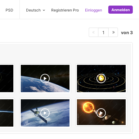
Anmelden
PSD
Deutsch
Registrieren Pro
Einloggen
von 3
1