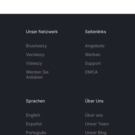
Unser Netzwerk
Seitenlinks
Brusheezy
Angebote
Vecteezy
Werben
Videezy
Support
Werden Sie
DMCA
Anbieter
Sprachen
Über Uns
English
Über uns
Español
Unser Team
Português
Unser Blog