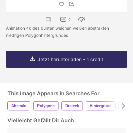
0
Animation 4k des bunten weichen weißen abstrakten
niedrigen Polygonhintergrundes
Jetzt herunterladen - 1 credit
This Image Appears In Searches For
Abstrakt
Polygone
Dreieck
Hintergrund
Techn
Vielleicht Gefällt Dir Auch