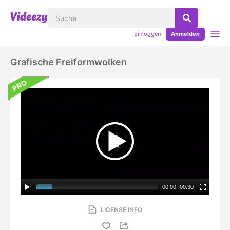
Einloggen
Anmelden
Grafische Freiformwolken
00:00
|
00:30
LICENSE INFO