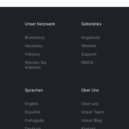
Unser Netzwerk
Seitenlinks
Brusheezy
Angebote
Vecteezy
Werben
Videezy
Support
Werden Sie
DMCA
Anbieter
Sprachen
Über Uns
English
Über uns
Español
Unser Team
Português
Unser Blog
Deutsch
Kontakt