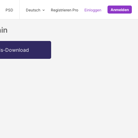
Anmelden
PSD
Deutsch
Registrieren Pro
Einloggen
in
is-Download