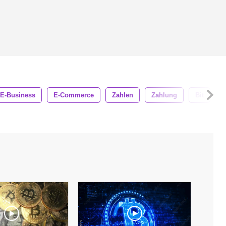
E-Business
E-Commerce
Zahlen
Zahlung
Bit
G