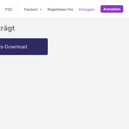
Anmelden
PSD
Deutsch
Registrieren Pro
Einloggen
trägt
is-Download