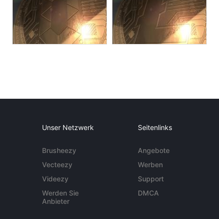
Unser Netzwerk
Seitenlinks
Brusheezy
Angebote
Vecteezy
Werben
Videezy
Support
Werden Sie
DMCA
Anbieter