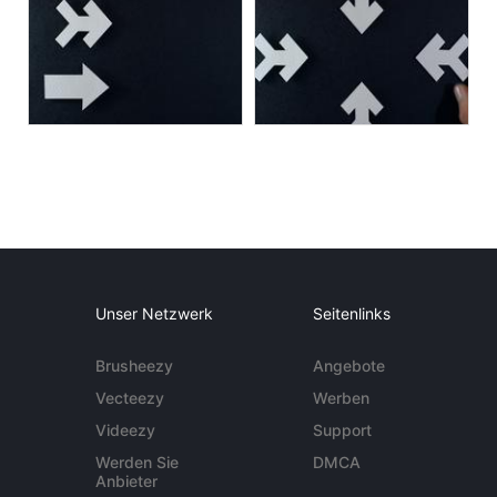
Unser Netzwerk
Seitenlinks
Brusheezy
Angebote
Vecteezy
Werben
Videezy
Support
Werden Sie
DMCA
Anbieter