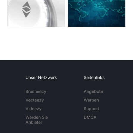
Unser Netzwerk
Seitenlinks
Brusheezy
Angebote
Vecteezy
Werben
Videezy
Support
Werden Sie
DMCA
Anbieter